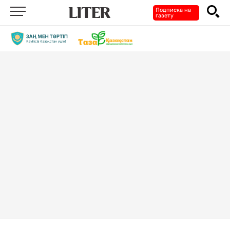
Подписка на
газету