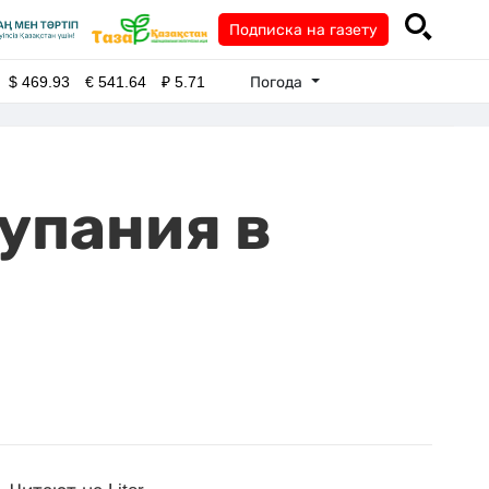
Подписка на газету
Погода
$
469.93
€
541.64
₽
5.71
упания в