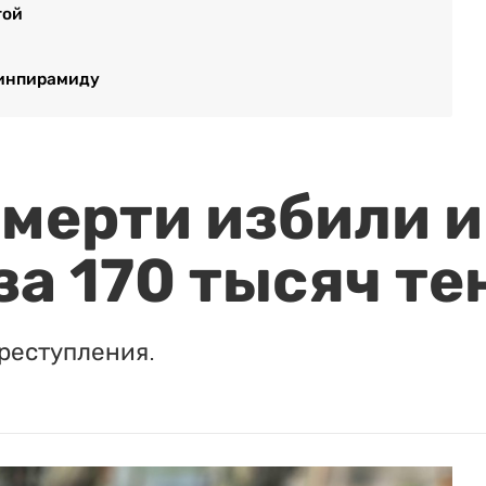
гой
финпирамиду
мерти избили и
за 170 тысяч те
реступления.