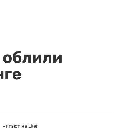
 облили
нге
Читают на Liter