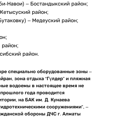
би-Навои) – Бостандыкский район;
 Жетысуский район;
Бутаковку) – Медеуский район;
;
он;
 район;
ксибский район.
ыре специально оборудованные зоны –
айран, зона отдыха “Гүлдер” и пляжная
нные водоемы в настоящее время не
 прошлого года проводится
тории, на БАК им. Д. Кунаева
гидротехническими сооружениями”, –
ажданской обороны ДЧС г. Алматы