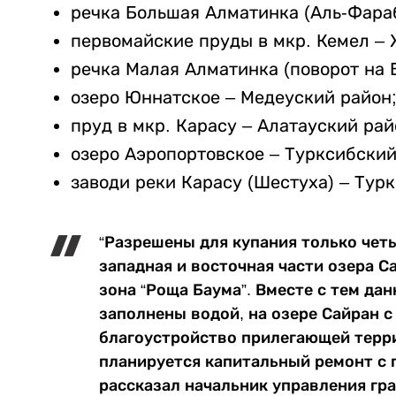
речка Большая Алматинка (Аль-Фара
первомайские пруды в мкр. Кемел –
речка Малая Алматинка (поворот на 
озеро Юннатское – Медеуский район
пруд в мкр. Карасу – Алатауский рай
озеро Аэропортовское – Турксибский
заводи реки Карасу (Шестуха) – Тур
“Разрешены для купания только чет
западная и восточная части озера С
зона “Роща Баума”. Вместе с тем да
заполнены водой, на озере Сайран с
благоустройство прилегающей терри
планируется капитальный ремонт с 
рассказал начальник управления гр