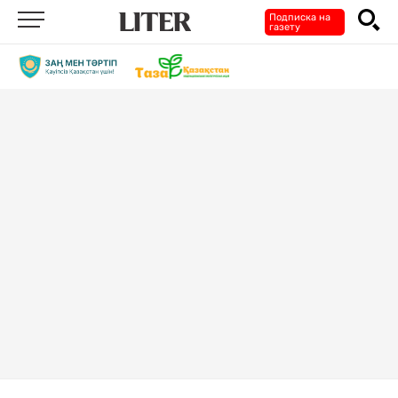
Подписка на
газету