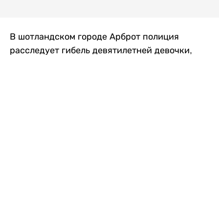
В шотландском городе Арброт полиция
расследует гибель девятилетней девочки,
которую нашли с тяжелыми травмами в
промышленной зоне, где семья разбила
палаточный лагерь. По подозрению в
убийстве ребенка задержан ее 35-летний
отец, передает
Liter.kz
со ссылкой на
The Sun
.
По данным полиции, семья из Западного
Йоркшира приехала в Арброт и разбила
палатку на территории заброшенной
промышленной зоны неподалеку от пляжа.
Вместе с родителями были двое детей.
Местные жители рассказали, что вечером в