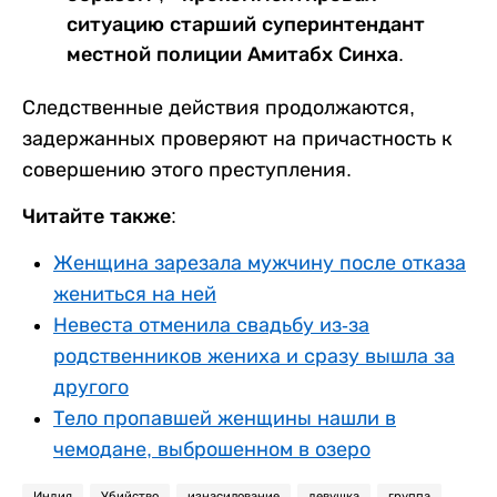
ситуацию старший суперинтендант
местной полиции Амитабх Синха.
Следственные действия продолжаются,
задержанных проверяют на причастность к
совершению этого преступления.
Читайте также:
Женщина зарезала мужчину после отказа
жениться на ней
Невеста отменила свадьбу из-за
родственников жениха и сразу вышла за
другого
Тело пропавшей женщины нашли в
чемодане, выброшенном в озеро
Индия
Убийство
изнасилование
девушка
группа