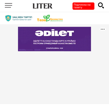
Подписка на
газету