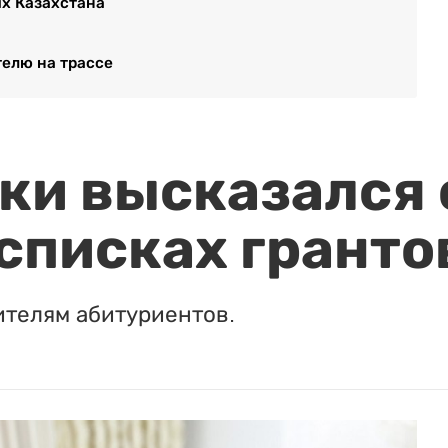
ях Казахстана
телю на трассе
и высказался о
 списках гранто
ителям абитуриентов.