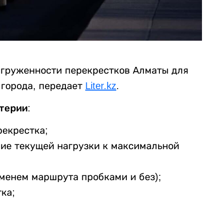
агруженности перекрестков Алматы для
города, передает
Liter.kz
.
терии:
рекрестка;
ие текущей нагрузки к максимальной
менем маршрута пробками и без);
ка;