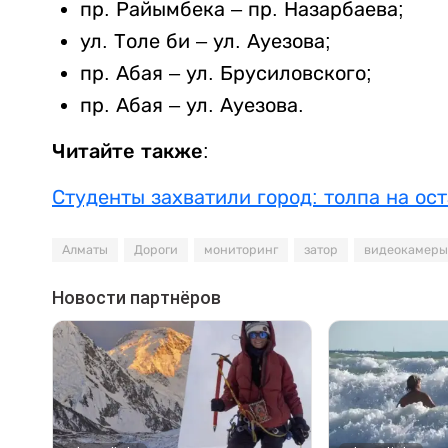
пр. Райымбека – пр. Назарбаева;
ул. Толе би – ул. Ауезова;
пр. Абая – ул. Брусиловского;
пр. Абая – ул. Ауезова.
Читайте также:
Студенты захватили город: толпа на ос
Алматы
Дороги
мониторинг
затор
видеокамеры