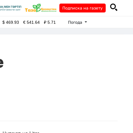
Подписка на газету
Погода
$
469.93
€
541.64
₽
5.71
е