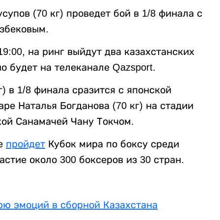
упов (70 кг) проведет бой в 1/8 финала с
збековым.
19:00, на ринг выйдут два казахстанских
о будет на телеканале Qazsport.
г) в 1/8 финала сразится с японской
аре Наталья Богданова (70 кг) на стадии
кой Санамачей Чану Токчом.
не
пройдет
Кубок мира по боксу среди
стие около 300 боксеров из 30 стран.
рю эмоций в сборной Казахстана