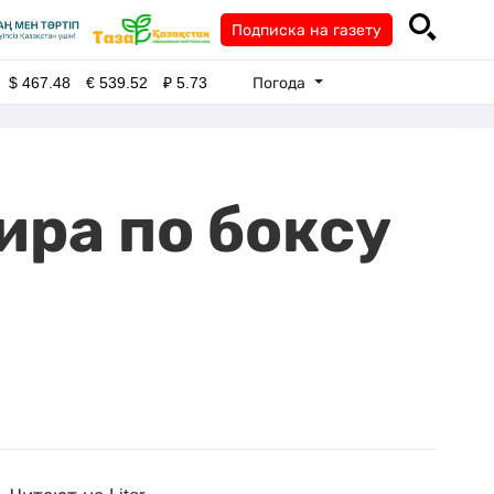
Подписка на газету
Погода
$
467.48
€
539.52
₽
5.73
ира по боксу