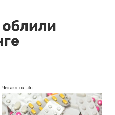
 облили
нге
Читают на Liter