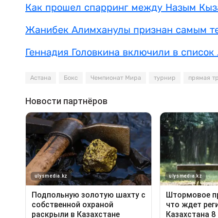
Как прошел спарринг между Назым Кыз
Жанибек Алимханулы признан самым т
Геннадия Головкина включили в список 
Астана
Бокс
Чемпионат Мира
турнир
прямая т