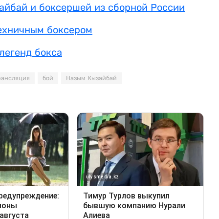
айбай и боксершей из сборной России
ехничным боксером
легенд бокса
рансляция
бой
Назым Кызайбай