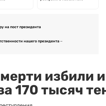
ру на пост президента
ственности нашего президента –
мерти избили и
за 170 тысяч те
реступления.