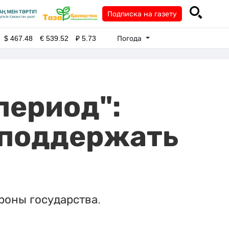
Подписка на газету
Погода
$
467.48
€
539.52
₽
5.73
период":
 поддержать
роны государства.