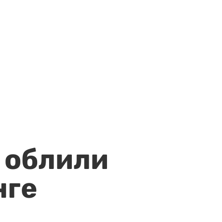
 облили
нге