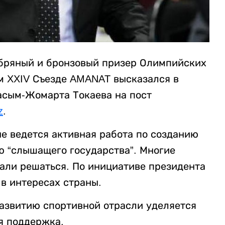
ебряный и бронзовый призер Олимпийских
м XXIV Съезде AMANAT высказался в
сым-Жомарта Токаева на пост
z
.
не ведется активная работа по созданию
 “слышащего государства”. Многие
тали решаться. По инициативе президента
в интересах страны.
развитию спортивной отрасли уделяется
я поддержка.