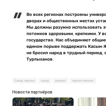
Во всех регионах построены универ
дворах и общественных местах уст
Мы должны разумно использовать э
потомков здоровыми, крепкими. У вс
государство. Нас объединяют общие
едином порыве поддержать Касым-Ж
не бросил народ в трудный период, 
Турлыханов.
Съезд партии
съезд
Аманат
партия Аманат