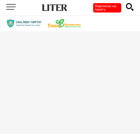
Подписка на
газету