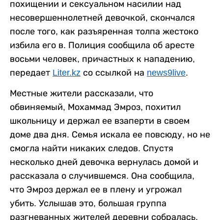
похищении и сексуальном насилии над
несовершеннолетней девочкой, скончался
после того, как разъяренная толпа жестоко
избила его в. Полиция сообщила об аресте
восьми человек, причастных к нападению,
передает
Liter.kz
со ссылкой на
news9live
.
Местные жители рассказали, что
обвиняемый, Мохаммад Эмроз, похитил
школьницу и держал ее взаперти в своем
доме два дня. Семья искала ее повсюду, но не
смогла найти никаких следов. Спустя
несколько дней девочка вернулась домой и
рассказала о случившемся. Она сообщила,
что Эмроз держал ее в плену и угрожал
убить. Услышав это, большая группа
разгневанных жителей деревни собралась,