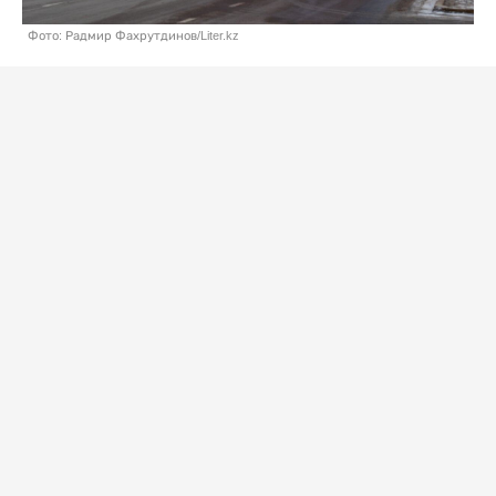
Фото: Радмир Фахрутдинов/Liter.kz