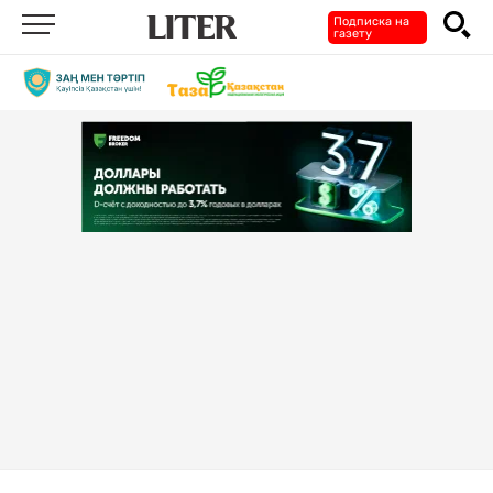
Подписка на
газету