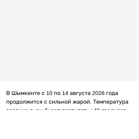
В Шымкенте с 10 по 14 августа 2026 года
продолжится с сильной жарой. Температура
воздуха днем будет достигать +40 градусов,
осадков не ожидается, передает
Liter.kz
со
ссылкой на
данные
Казгидромета.