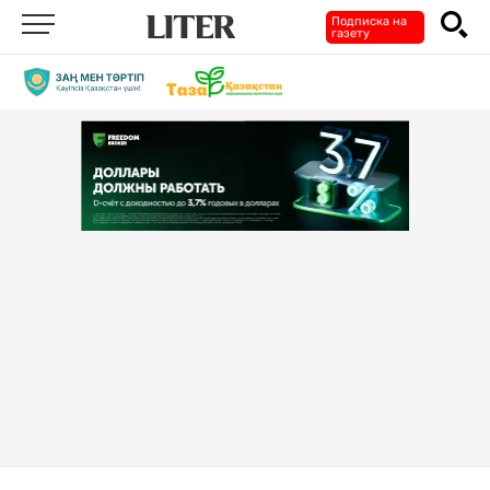
Подписка на
газету