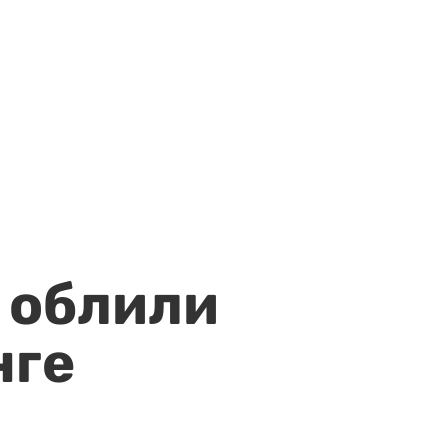
 облили
нге