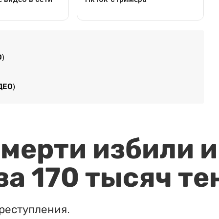
О)
ДЕО)
мерти избили и
за 170 тысяч те
реступления.