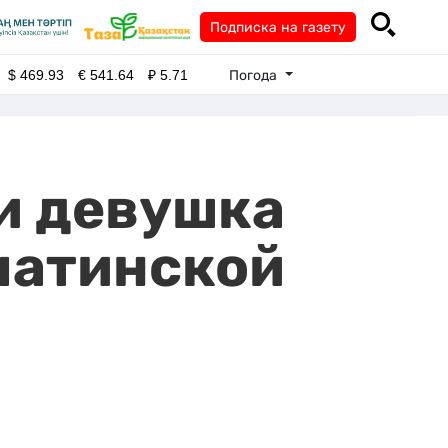
Подписка на газету
Погода
$
469.93
€
541.64
₽
5.71
 и девушка
лматинской