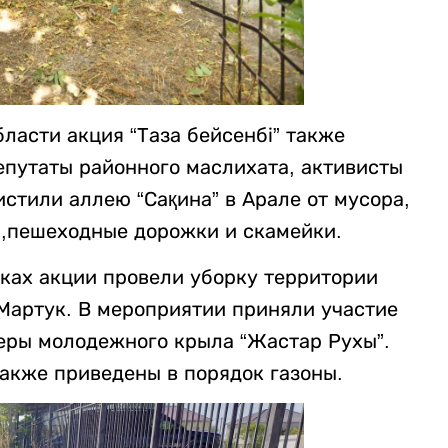
ласти акция “Таза бейсенбі” также
епутаты районного маслихата, активисты
стили аллею “Сақина” в Арале от мусора,
я,пешеходные дорожки и скамейки.
ках акции провели уборку территории
 Мартук. В мероприятии приняли участие
еры молодежного крыла “Жастар Рухы”.
также приведены в порядок газоны.