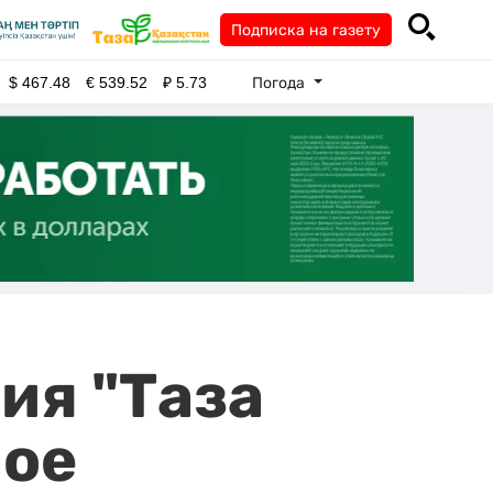
Подписка на газету
Погода
$
467.48
€
539.52
₽
5.73
ия "Таза
ное