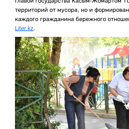
главой государства Касым-Жомартом То
территорий от мусора, но и формирован
каждого гражданина бережного отноше
Liter.kz
.