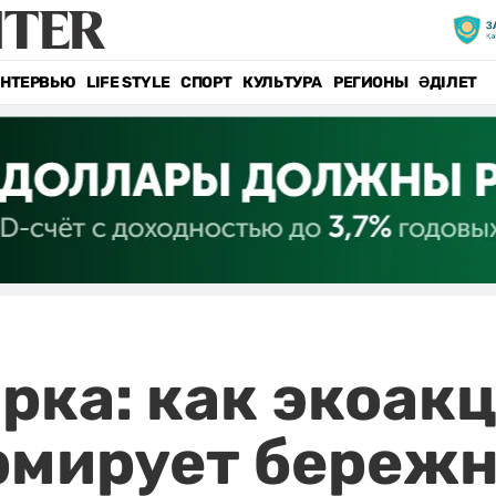
НТЕРВЬЮ
LIFE STYLE
СПОРТ
КУЛЬТУРА
РЕГИОНЫ
ӘДІЛЕТ
рка: как экоакц
рмирует береж