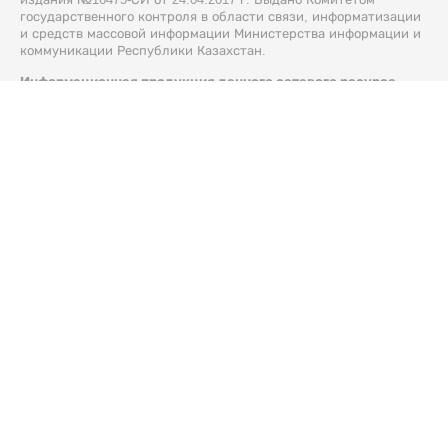
государственного контроля в области связи, информатизации
и средств массовой информации Министерства информации и
коммуникации Республики Казахстан.
Информационная продукция данного сетевого ресурса
предназначена для лиц, достигших 18 лет и старше.
© 2026 Liter.kz. Все права защищены.