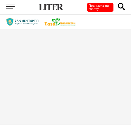
Подписка на
газету