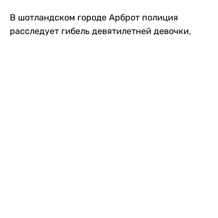
В шотландском городе Арброт полиция
расследует гибель девятилетней девочки,
которую нашли с тяжелыми травмами в
промышленной зоне, где семья разбила
палаточный лагерь. По подозрению в
убийстве ребенка задержан ее 35-летний
отец, передает
Liter.kz
со ссылкой на
The Sun
.
По данным полиции, семья из Западного
Йоркшира приехала в Арброт и разбила
палатку на территории заброшенной
промышленной зоны неподалеку от пляжа.
Вместе с родителями были двое детей.
Местные жители рассказали, что вечером в
воскресенье заметили палатку рядом с