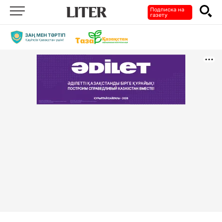
Подписка на
газету