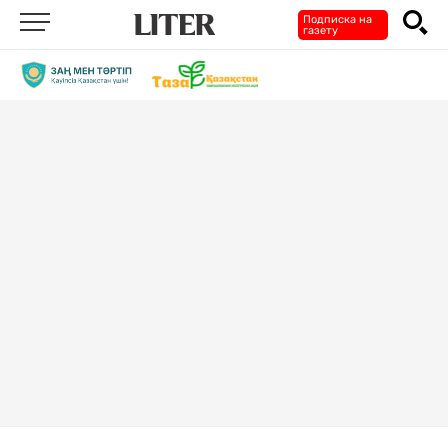
Подписка на
газету