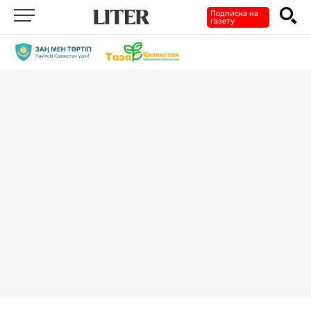
Подписка на
газету