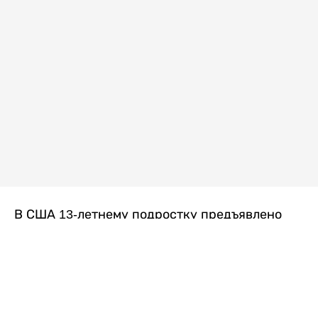
В США 13-летнему подростку предъявлено
обвинение в убийстве второй степени после
гибели его 14-летней сводной сестры. По
версии следствия, трагедия произошла
вскоре после ссоры между детьми, передает
Liter.kz
со ссылкой на
kmph.com
.