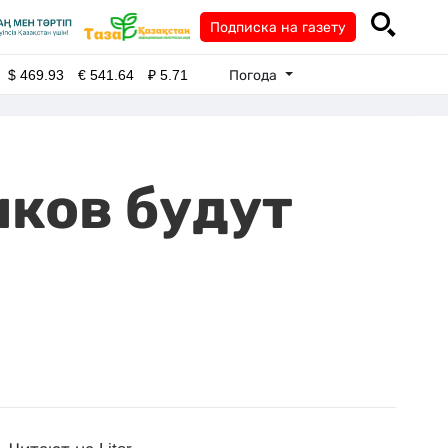
Подписка на газету
Погода
$
469.93
€
541.64
₽
5.71
ков будут