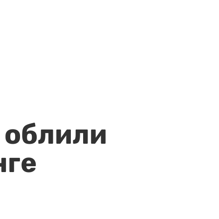
 облили
нге