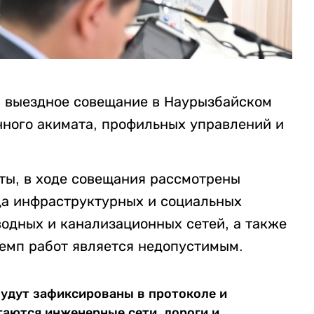
 выездное совещание в Наурызбайском
нного акимата, профильных управлений и
ты, в ходе совещания рассмотрены
да инфраструктурных и социальных
водных и канализационных сетей, а также
темп работ является недопустимым.
будут зафиксированы в протоколе и
таются инженерные сети, дороги и