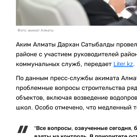
Фото: акимат Алматы
Аким Алматы Дархан Сатыбалды провел
районе с участием руководителей райо
коммунальных служб, передает
Liter.kz
.
По данным пресс-службы акимата Алма
проблемные вопросы строительства ря
объектов, включая возведение водопро
школ. Особо отмечено, что медленный 
"Все вопросы, озвученные сегодня, 
взяты на контроль. В приоритете ос