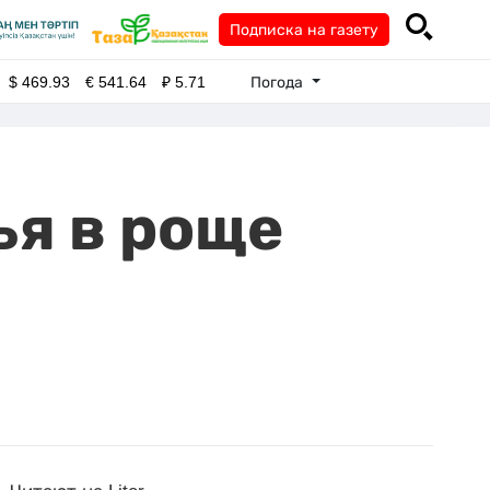
Подписка на газету
Погода
$
469.93
€
541.64
₽
5.71
я в роще