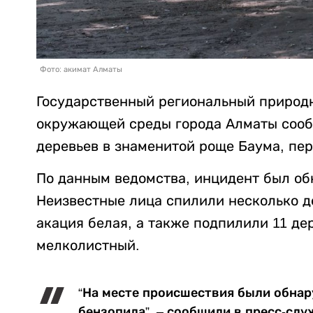
Фото: акимат Алматы
Государственный региональный природн
окружающей среды города Алматы сооб
деревьев в знаменитой роще Баума, пе
По данным ведомства, инцидент был обн
Неизвестные лица спилили несколько д
акация белая, а также подпилили 11 де
мелколистный.
“На месте происшествия были обнар
бензопила”, – сообщили в пресс-слу