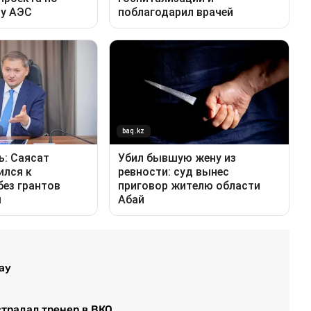
ау
страдал тренер в ВКО