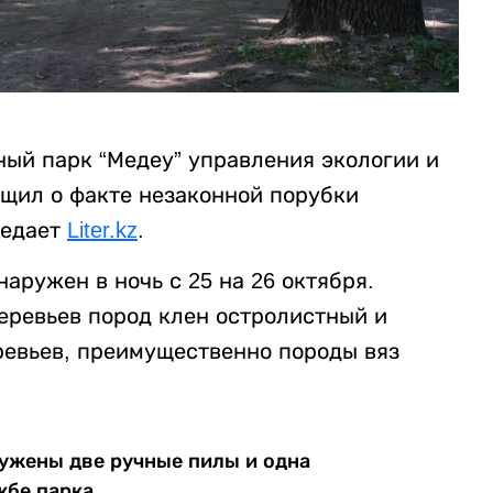
ый парк “Медеу” управления экологии и
щил о факте незаконной порубки
редает
Liter.kz
.
аружен в ночь с 25 на 26 октября.
еревьев пород клен остролистный и
ревьев, преимущественно породы вяз
ужены две ручные пилы и одна
жбе парка.