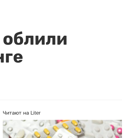
 облили
нге
Читают на Liter