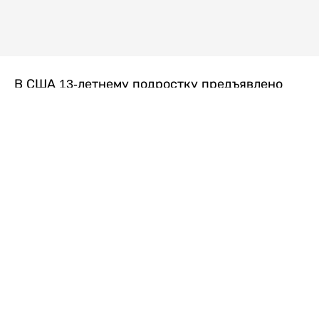
В США 13-летнему подростку предъявлено
обвинение в убийстве второй степени после
гибели его 14-летней сводной сестры. По
версии следствия, трагедия произошла
вскоре после ссоры между детьми, передает
Liter.kz
со ссылкой на
kmph.com
.
Как сообщили в полиции, девочка получила
огнестрельное ранение в голову. Она
скончалась от полученных травм.
Во время происшествия в доме находились
несколько человек, в том числе пятилетний