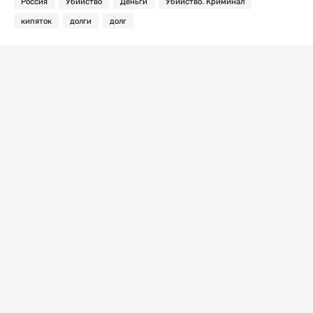
Россия
Убийство
Деньги
Убийство. Криминал
кипяток
долги
долг