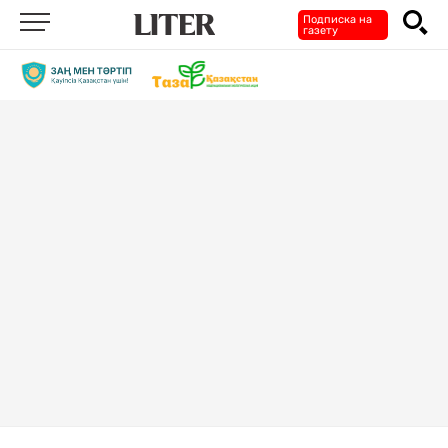
Подписка на
газету