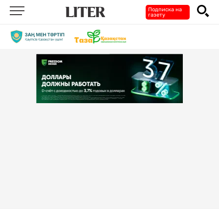
Подписка на
газету