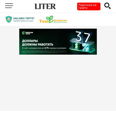
Подписка на
газету