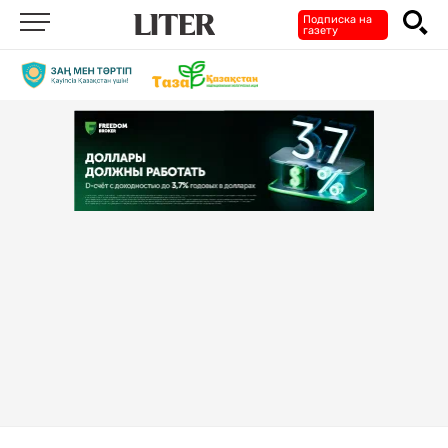
Подписка на
газету