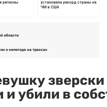
ой области
ли о непогоде на трассах
евушку зверски
 и убили в соб