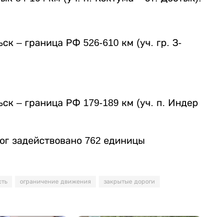
ск – граница РФ 526-610 км (уч. гр. З-
ьск – граница РФ 179-189 км (уч. п. Индер
ог задействовано 762 единицы
сть
ограничение движения
закрытые дороги