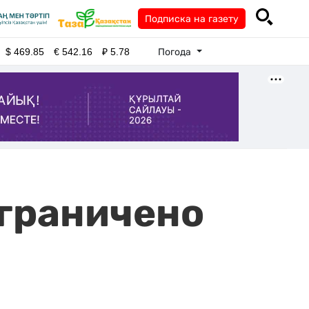
Подписка на газету
Погода
$
469.85
€
542.16
₽
5.78
ограничено