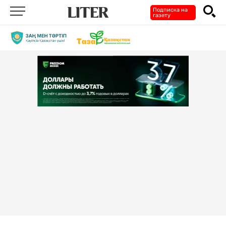
Подписка на
газету