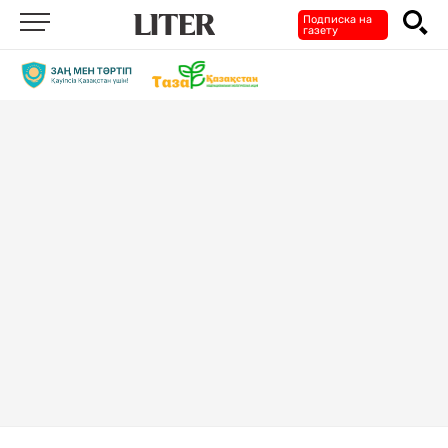
Подписка на
газету