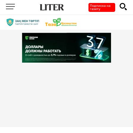
Подписка на
газету