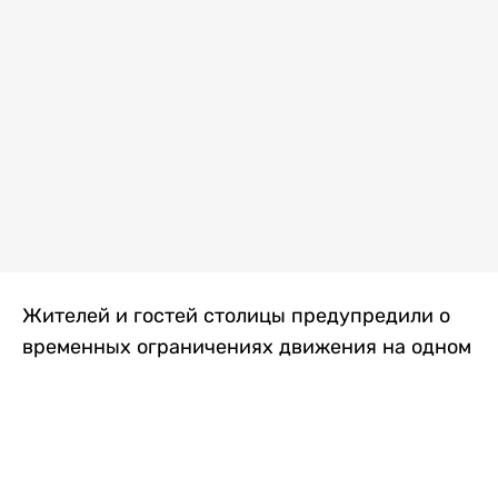
Жителей и гостей столицы предупредили о
временных ограничениях движения на одном
из самых загруженных проспектов города.
Причиной станут дорожные работы, которые
продлятся два дня, передает
Liter.kz
.
По информации городских служб, с 7 по 8