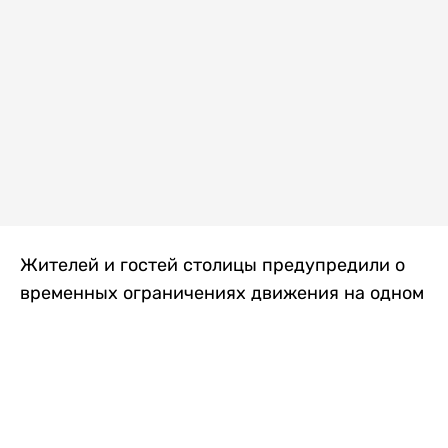
Жителей и гостей столицы предупредили о
временных ограничениях движения на одном
из самых загруженных проспектов города.
Причиной станут дорожные работы, которые
продлятся два дня, передает
Liter.kz
.
По информации городских служб, с 7 по 8
августа на проспекте Кабанбай батыра