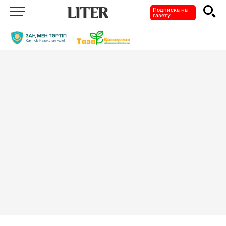
Подписка на
газету