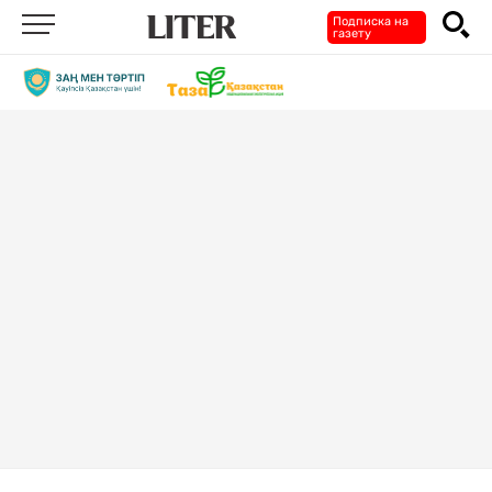
Подписка на
газету