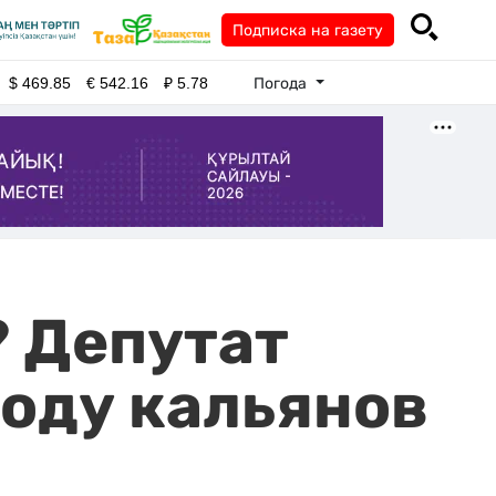
Подписка на газету
Погода
$
469.85
€
542.16
₽
5.78
? Депутат
воду кальянов