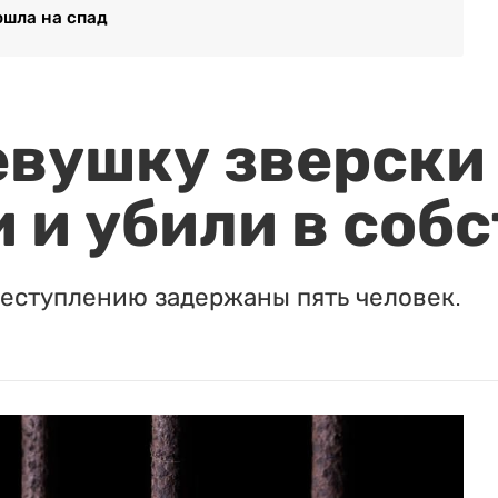
ошла на спад
евушку зверски
 и убили в соб
реступлению задержаны пять человек.