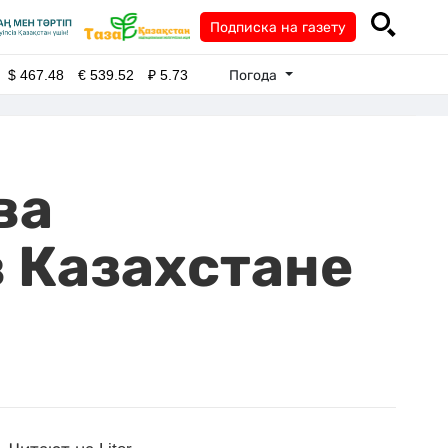
Подписка на газету
Погода
$
467.48
€
539.52
₽
5.73
ва
в Казахстане