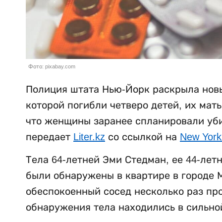
Фото: pixabay.com
Полиция штата Нью-Йорк раскрыла новы
которой погибли четверо детей, их мат
что женщины заранее спланировали убий
передает
Liter.kz
со ссылкой на
New York
Тела 64-летней Эми Стедман, ее 44-лет
были обнаружены в квартире в городе М
обеспокоенный сосед несколько раз пр
обнаружения тела находились в сильно