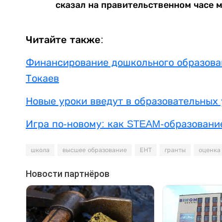
сказал на правительственном часе 
Читайте также:
Финансирование дошкольного образован
Токаев
Новые уроки введут в образовательных
Игра по-новому: как STEAM-образование
школа
высшее образование
ЕНТ
гранты
оценка