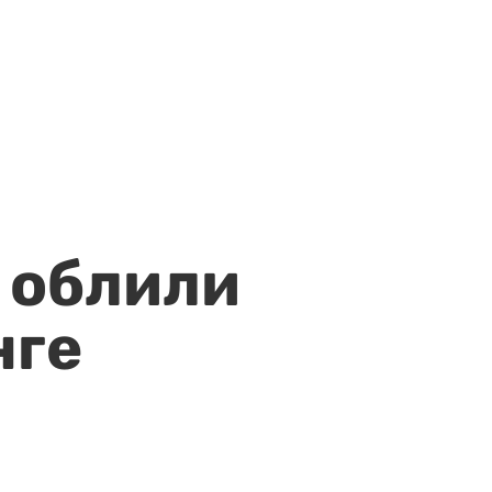
 облили
нге