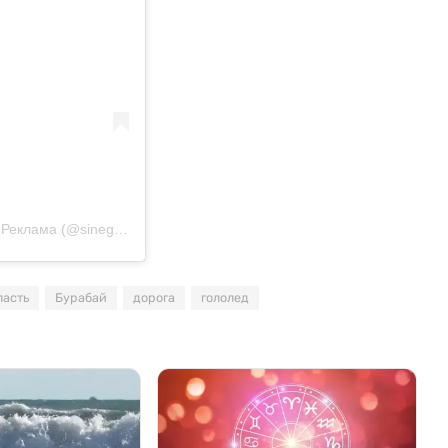
Публикация от Кокшетау. Акмолинская область. Новости. Реклама (@sinegor.kz)
ласть
Бурабай
дорога
гололед