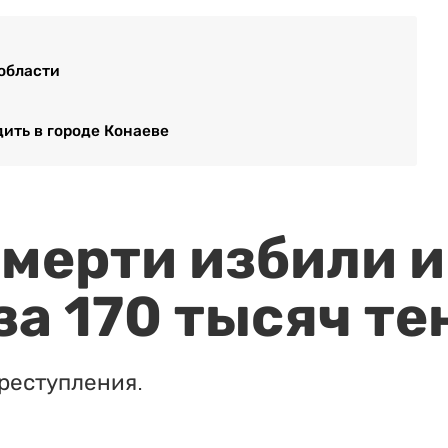
области
ить в городе Конаеве
мерти избили и
за 170 тысяч те
реступления.