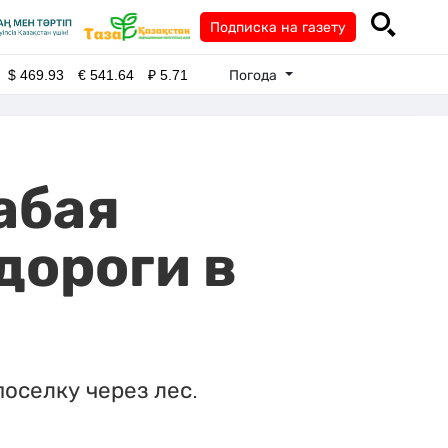
Подписка на газету
Погода
$
469.93
€
541.64
₽
5.71
абая
дороги в
оселку через лес.