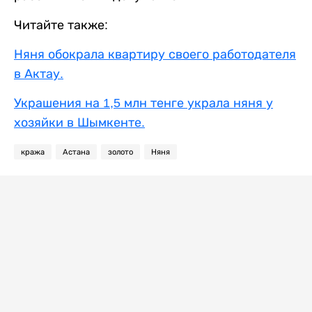
Читайте также:
Няня обокрала квартиру своего работодателя
в Актау.
Украшения на 1,5 млн тенге украла няня у
хозяйки в Шымкенте.
кража
Астана
золото
Няня