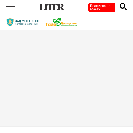
Подписка на
газету