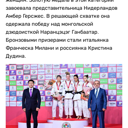
женщин. Золотую медаль в этой категории
завоевала представительница Нидерландов
Амбер Герсжес. В решающей схватке она
одержала победу над монгольской
дзюдоисткой Наранцэцэг Ганбаатар.
Бронзовыми призерами стали итальянка
Франческа Милани и россиянка Кристина
Дудина.