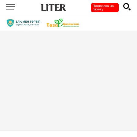
Подписка на
газету