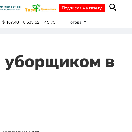
Подписка на газету
Погода
$
467.48
€
539.52
₽
5.73
л уборщиком в