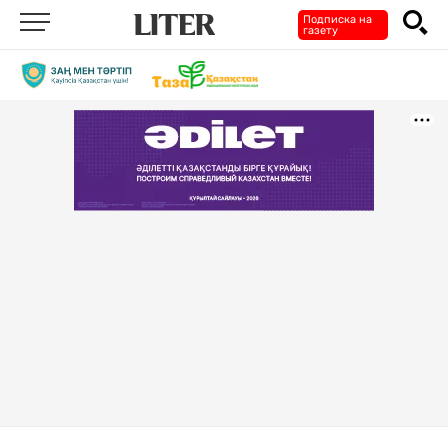
Подписка на
газету