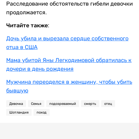
Расследование обстоятельств гибели девочки
продолжается.
Читайте также:
Дочь убила и вырезала сердце собственного
отца в США
Мама убитой Яны Легкодимовой обратилась к
дочери в день рождения
Мужчина переоделся в женщину, чтобы убить
бывшую
Девочка
Семья
подозреваемый
смерть
отец
Шотландия
поход