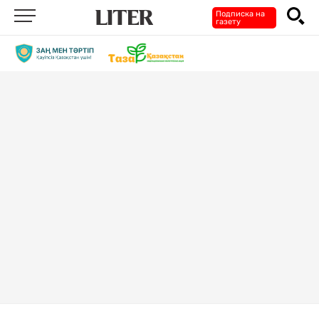
Подписка на
газету