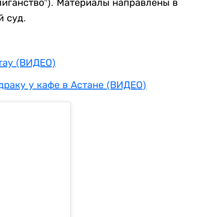
улиганство”). Материалы направлены в
 суд.
тау (ВИДЕО)
драку у кафе в Астане (ВИДЕО)