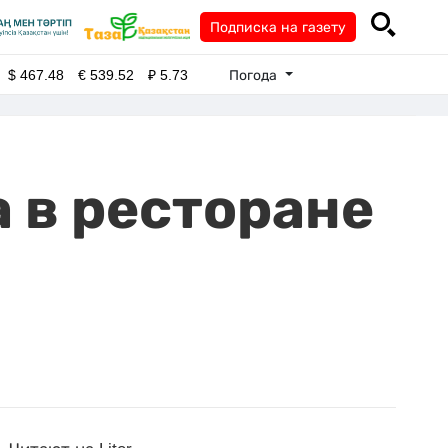
Подписка на газету
Погода
$
467.48
€
539.52
₽
5.73
 в ресторане