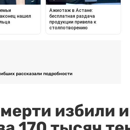
огибших рассказали подробности
мерти избили и
за 170 тысяч те