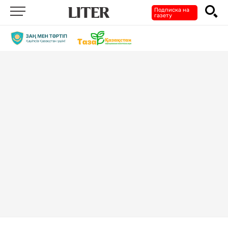
Подписка на
газету