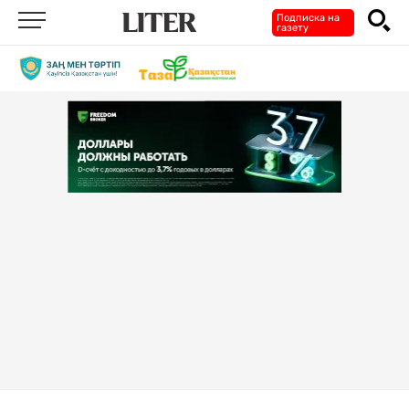
Подписка на
газету