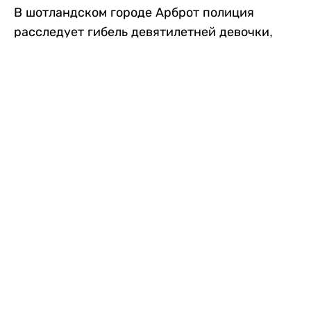
В шотландском городе Арброт полиция
расследует гибель девятилетней девочки,
которую нашли с тяжелыми травмами в
промышленной зоне, где семья разбила
палаточный лагерь. По подозрению в
убийстве ребенка задержан ее 35-летний
отец, передает
Liter.kz
со ссылкой на
The Sun
.
По данным полиции, семья из Западного
Йоркшира приехала в Арброт и разбила
палатку на территории заброшенной
промышленной зоны неподалеку от пляжа.
Вместе с родителями были двое детей.
Местные жители рассказали, что вечером в
воскресенье заметили палатку рядом с
автомобилем Peugeot.