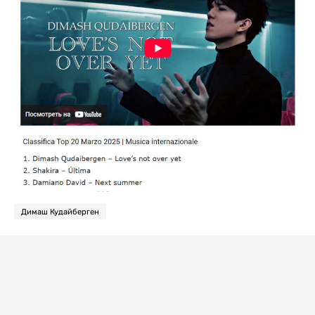
Димаш Кудайберген