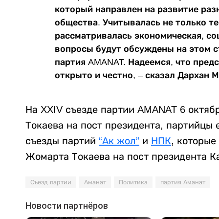
который направлен на развитие раз
общества. Учитывалась не только тео
рассматривалась экономическая, соц
вопросы будут обсуждены на этом с
партия AMANAT. Надеемся, что пред
открыто и честно, – сказал Дархан 
На XXIV съезде партии AMANAT 6 октяб
Токаева на пост президента, партийцы
съезды партий
“Ак жол”
и
НПК
, которые
Жомарта Токаева на пост президента К
Съезд партии
Аманат
Политика
партия Аманат