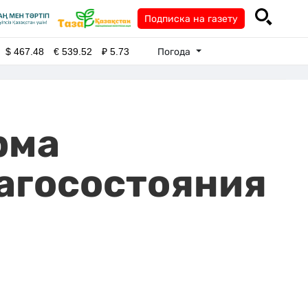
Подписка на газету
Погода
$
467.48
€
539.52
₽
5.73
рма
агосостояния