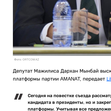
Фото: ORTCOM.KZ
Депутат Мажилиса Дархан Мынбай выск
платформы партии AMANAT, передает
Li
Сегодня на повестке съезда рассма
кандидата в президенты, но и закр
платформы. Учитывая все предложен