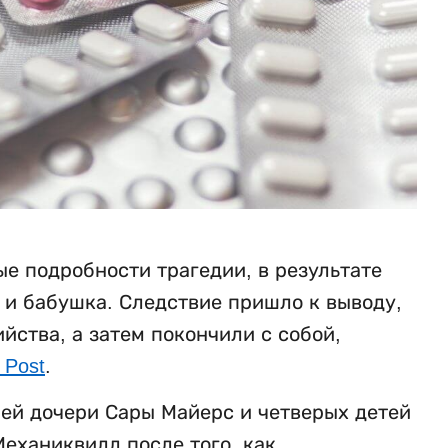
е подробности трагедии, в результате
ь и бабушка. Следствие пришло к выводу,
ства, а затем покончили с собой,
 Post
.
ней дочери Сары Майерс и четверых детей
еханиквилл после того, как