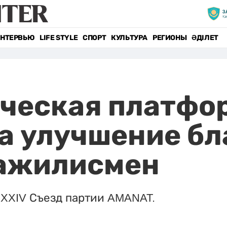
НТЕРВЬЮ
LIFE STYLE
СПОРТ
КУЛЬТУРА
РЕГИОНЫ
ӘДІЛЕТ
ическая платфо
а улучшение бл
мажилисмен
 XXIV Съезд партии AMANAT.