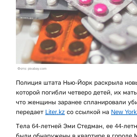
Фото: pixabay.com
Полиция штата Нью-Йорк раскрыла новы
которой погибли четверо детей, их мат
что женщины заранее спланировали убий
передает
Liter.kz
со ссылкой на
New York
Тела 64-летней Эми Стедман, ее 44-лет
были обнаружены в квартире в городе М