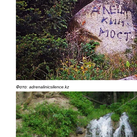
Фото: adrenalinicsilence.kz