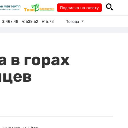
Подписка на газету
Погода
$
467.48
€
539.52
₽
5.73
 в горах
нцев