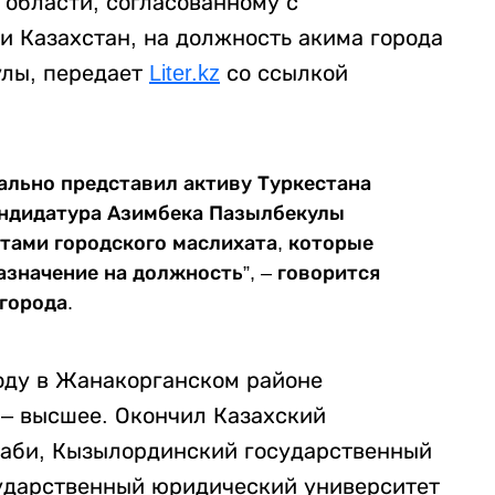
области, согласованному с
 Казахстан, на должность акима города
улы, передает
Liter.kz
со ссылкой
ально представил активу Туркестана
андидатура Азимбека Пазылбекулы
тами городского маслихата, которые
азначение на должность”, – говорится
города.
оду в Жанакорганском районе
– высшее. Окончил Казахский
раби, Кызылординский государственный
сударственный юридический университет