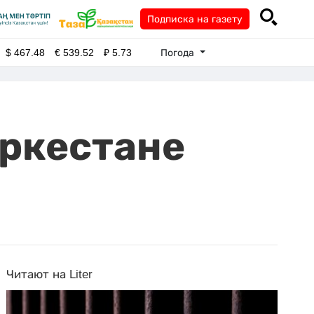
Подписка на газету
Погода
$
467.48
€
539.52
₽
5.73
уркестане
Читают на Liter