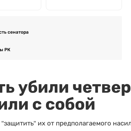
сть сенатора
ы РК
ть убили четвер
или с собой
"защитить" их от предполагаемого насил