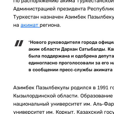
По распоряжению акима Туркестанской 
Администрацией президента Республики
Туркестан назначен Азимбек Пазылбек
на
акимат
региона.
“Нового руководителя города офици
аким области Дархан Сатыбалды. К
была поддержана и одобрена депута
единогласно проголосовали за его н
в сообщении пресс-службы акимата 
Азимбек Пазылбекулы родился в 1991 г
Кызылординской области. Образование 
национальный университет им. Аль-Фа
университет им. Коркыт, Казахский го