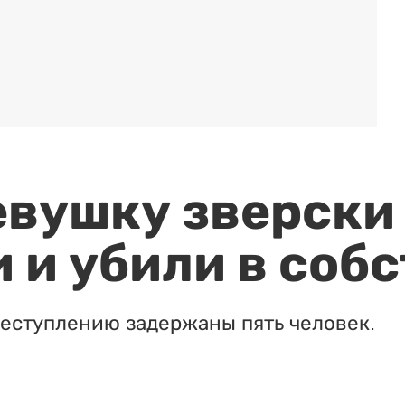
евушку зверски
 и убили в соб
реступлению задержаны пять человек.