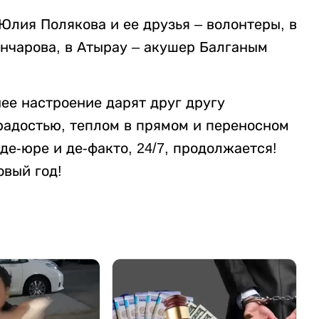
лия Полякова и ее друзья – волонтеры, в
ончарова, в Атырау – акушер Балганым
нее настроение дарят друг другу
радостью, теплом в прямом и переносном
де-юре и де-факто, 24/7, продолжается!
овый год!