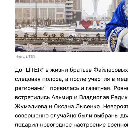
Фото: LITER
До “LITER” в жизни братьев Файласовых
следовая полоса, а после участия в ме
регионами” появилась и газетная. Ровн
встретились Альмир и Владислав Радик
Жумалиева и Оксана Лысенко. Невероят
совершенно случайно были выбраны два 
подарил новогоднее настроение военно