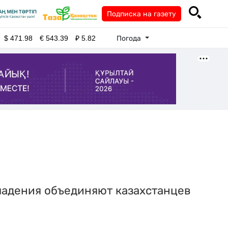
Подписка на газету
Погода
$
471.98
€
543.39
₽
5.82
впадения объединяют казахстанцев