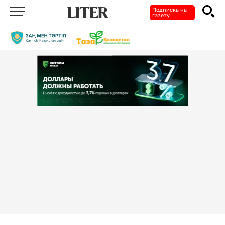
Подписка на
газету