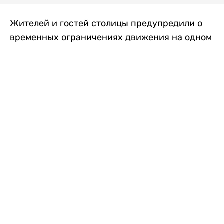
Жителей и гостей столицы предупредили о
временных ограничениях движения на одном
из самых загруженных проспектов города.
Причиной станут дорожные работы, которые
продлятся два дня, передает
Liter.kz
.
По информации городских служб, с 7 по 8
августа на проспекте Кабанбай батыра
пройдет ремонт дорожного покрытия. В связи
с этим движение будет частично ограничено
на участке от улицы Калкаман до улицы
Сарайшык. Полностью перекрывать дорогу не
планируется. На время ремонта движение
транспорта организуют по одной стороне
проезжей части в обоих направлениях, что