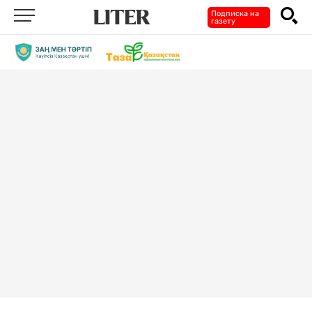
Подписка на
газету