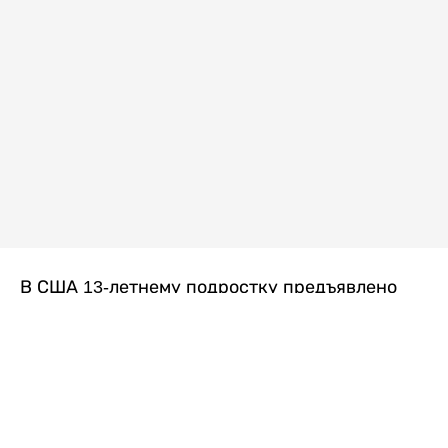
В США 13-летнему подростку предъявлено
обвинение в убийстве второй степени после
гибели его 14-летней сводной сестры. По
версии следствия, трагедия произошла
вскоре после ссоры между детьми, передает
Liter.kz
со ссылкой на
kmph.com
.