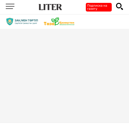
Подписка на
газету