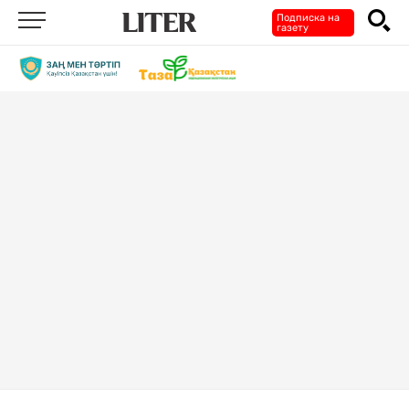
Подписка на
газету