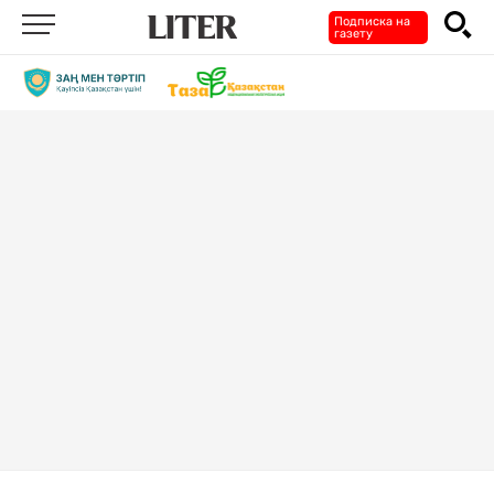
Подписка на
газету