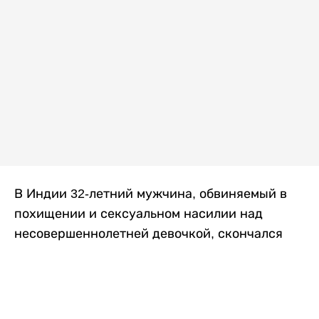
В Индии 32-летний мужчина, обвиняемый в
похищении и сексуальном насилии над
несовершеннолетней девочкой, скончался
после того, как разъяренная толпа жестоко
избила его в. Полиция сообщила об аресте
восьми человек, причастных к нападению,
передает
Liter.kz
со ссылкой на
news9live
.