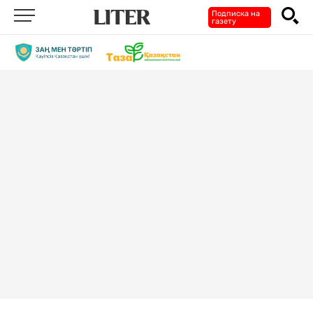
Подписка на
газету