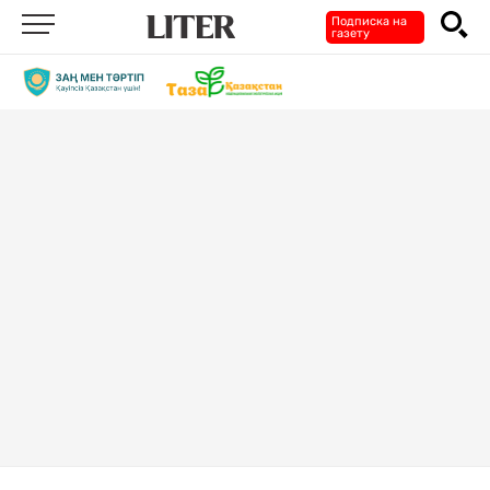
Подписка на
газету