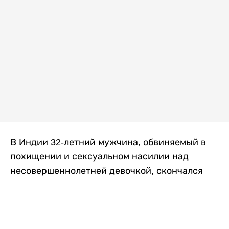
В Индии 32-летний мужчина, обвиняемый в
похищении и сексуальном насилии над
несовершеннолетней девочкой, скончался
после того, как разъяренная толпа жестоко
избила его в. Полиция сообщила об аресте
восьми человек, причастных к нападению,
передает
Liter.kz
со ссылкой на
news9live
.